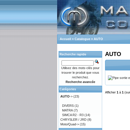
Accueil
»
Catalogue
»
AUTO
AUTO
Recherche rapide
Utilisez des mots-clés pour
trouver le produit que vous
recherchez.
Recherche avancée
Catégories
Afficher
1
à
1
(su
AUTO
->
(23)
DIVERS
(1)
MATRA
(7)
SIMCA R2 - R3
(14)
CHRYSLER / JRD
(8)
Moto/Quad->
(15)