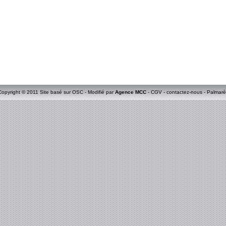
Copyright © 2011 Site basé sur OSC - Modifié par
Agence MCC
-
CGV
-
contactez-nous
-
Palmarè