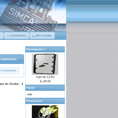
r
Commander
Mon compte
Nouveautés ?
 maintenant
r maintenant
Joint de CCR2
â‚¬39.00
ges de résultat :
1
Panier
vide
Promotions