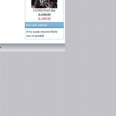
LTZ400-Push Bar
â‚¬239.80
â‚¬195.00
Avis des clients
Il n'y a pas encore d'avis
sur ce produit
s