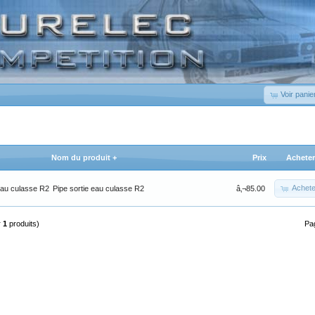
Voir panie
Nom du produit +
Prix
Acheter
Achete
Pipe sortie eau culasse R2
â‚¬85.00
r
1
produits)
Pa