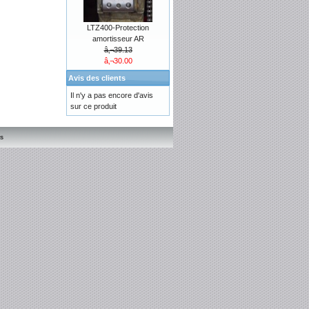
LTZ400-Protection
amortisseur AR
â‚¬39.13
â‚¬30.00
Avis des clients
Il n'y a pas encore d'avis
sur ce produit
s