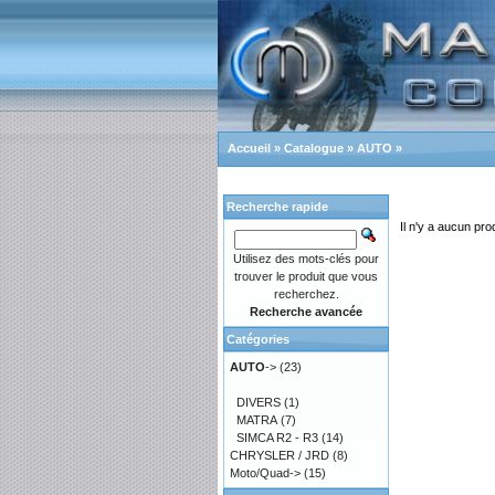
Accueil
»
Catalogue
»
AUTO
»
Recherche rapide
Il n'y a aucun pro
Utilisez des mots-clés pour
trouver le produit que vous
recherchez.
Recherche avancée
Catégories
AUTO
->
(23)
DIVERS
(1)
MATRA
(7)
SIMCA R2 - R3
(14)
CHRYSLER / JRD
(8)
Moto/Quad->
(15)