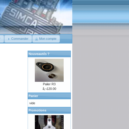
r
Commander
Mon compte
Nouveautés ?
Palier R3
â‚¬120.00
Panier
vide
Promotions