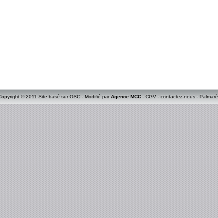
Copyright © 2011 Site basé sur OSC - Modifié par
Agence MCC
-
CGV
-
contactez-nous
-
Palmarè