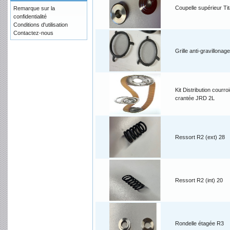
Coupelle supérieur Ti
Remarque sur la
confidentialité
Conditions d'utilisation
Contactez-nous
Grille anti-gravillonage
Kit Distribution courro
crantée JRD 2L
Ressort R2 (ext) 28
Ressort R2 (int) 20
Rondelle étagée R3