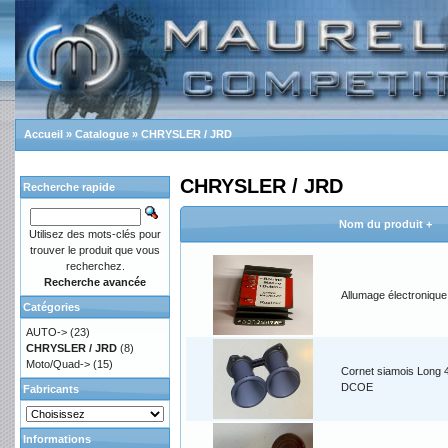
Accueil
»
Catalogue
»
CHRYSLER / JRD
CHRYSLER / JRD
Recherche rapide
Nom du produit +
Utilisez des mots-clés pour
trouver le produit que vous
recherchez.
Recherche avancée
Allumage électroniqu
Catégories
AUTO->
(23)
CHRYSLER / JRD
(8)
Moto/Quad->
(15)
Cornet siamois Long 
DCOE
Fabricants
Informations