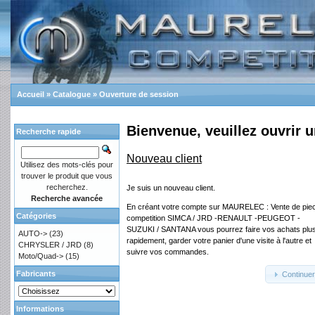
Accueil
»
Catalogue
»
Ouverture de session
Bienvenue, veuillez ouvrir 
Recherche rapide
Nouveau client
Utilisez des mots-clés pour
trouver le produit que vous
recherchez.
Je suis un nouveau client.
Recherche avancée
En créant votre compte sur MAURELEC : Vente de pie
Catégories
competition SIMCA / JRD -RENAULT -PEUGEOT -
SUZUKI / SANTANA vous pourrez faire vos achats plu
AUTO->
(23)
rapidement, garder votre panier d'une visite à l'autre et
CHRYSLER / JRD
(8)
suivre vos commandes.
Moto/Quad->
(15)
Fabricants
Continue
Informations