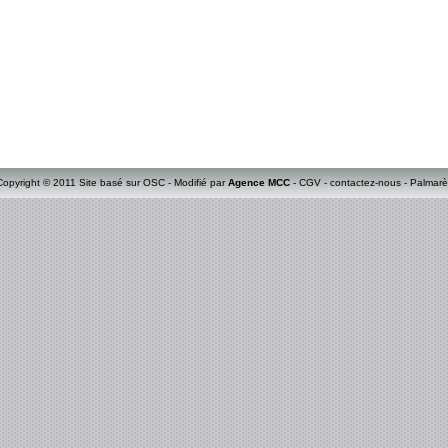
Copyright © 2011 Site basé sur OSC - Modifié par
Agence MCC
-
CGV
-
contactez-nous
-
Palmarè