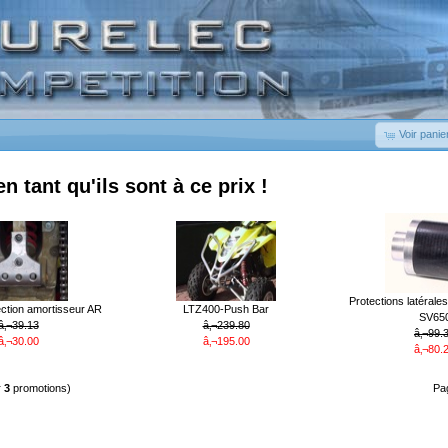
Voir panie
en tant qu'ils sont à ce prix !
Protections latérale
ction amortisseur AR
LTZ400-Push Bar
SV65
â‚¬39.13
â‚¬239.80
â‚¬99.
â‚¬30.00
â‚¬195.00
â‚¬80.
r
3
promotions)
Pa