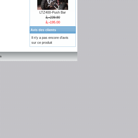
LTZ400-Push Bar
â‚¬239.80
â‚¬195.00
Avis des clients
Il n'y a pas encore d'avis
sur ce produit
s