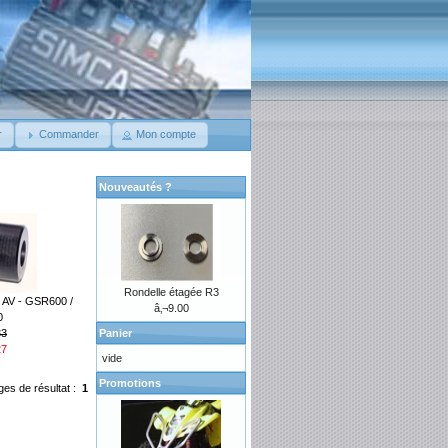
r
Commander
Mon compte
Nouveautés ?
Rondelle étagée R3
s AV - GSR600 /
â‚¬9.00
0
33
Panier
27
vide
Promotions
ges de résultat :
1