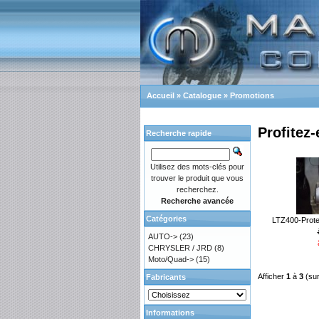
Accueil
»
Catalogue
»
Promotions
Profitez-
Recherche rapide
Utilisez des mots-clés pour
trouver le produit que vous
recherchez.
Recherche avancée
Catégories
LTZ400-Prote
AUTO->
(23)
CHRYSLER / JRD
(8)
Moto/Quad->
(15)
Afficher
1
à
3
(su
Fabricants
Informations