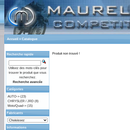
Accueil
»
Catalogue
Produit non trouvé !
Recherche rapide
Utilisez des mots-clés pour
trouver le produit que vous
recherchez.
Recherche avancée
Catégories
AUTO->
(23)
CHRYSLER / JRD
(8)
Moto/Quad->
(15)
Fabricants
Informations