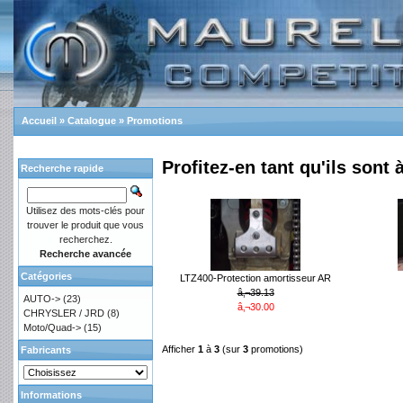
Accueil
»
Catalogue
»
Promotions
Profitez-en tant qu'ils sont à
Recherche rapide
Utilisez des mots-clés pour
trouver le produit que vous
recherchez.
Recherche avancée
Catégories
LTZ400-Protection amortisseur AR
â‚¬39.13
AUTO->
(23)
â‚¬30.00
CHRYSLER / JRD
(8)
Moto/Quad->
(15)
Afficher
1
à
3
(sur
3
promotions)
Fabricants
Informations